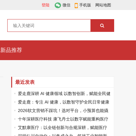
登陆
微信
手机版
网站地图
新品推荐
最近发表
爱走鹿深耕 AI 健康领域 以数智创新，赋能全民健
康
爱走鹿：专注 AI 健康，以数智守护全民日常健康
生活
2026软文营销不踩坑！选对平台，小预算也能撬
动大流量
十年深耕医疗科技 康飞丹士以数字赋能重构医疗
服务新生态
艾默康医疗：以全链创新与合规深耕，赋能医疗