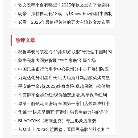
软文发稿平台有哪些？2025年软文发布平台选择
推荐，让品牌传播少走弯路
朗豪：深耕自动化18载，以Know-how赋能中国制
造数字化转型
必看！2025年最值得关注的五大主流软文发布平
台排名
热评文章
秘鲁羊驼时装在海军训练舰“联盟”号抵达中国时闪
亮登场
蒙牛亮相大国好货展 “牛气家底”引爆全场
中国民生银行信用卡中心泉州分中心开展消防应
急演练培训
万妮达化身明星店长 助力塔斯汀新品酸菜烤肉堡
上新
平安盛世金越(2023)终身寿险:卓越保障与稳健增
值的完美结合
平安御享金越分红:现价确定递增,共享保单红利
华莱士解锁流量密码 全国第一家门店焕新成打卡
胜地
华莱士“快乐星期五”再翻红 独具生命力的IP是这
样“炼”成的
BLACKYAK（布来亚克）专业形象店来袭
从华莱士2023公益图鉴，看国民品牌的社会担当