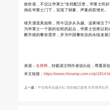
效价值，不仅让华莱士“全鸡配汉堡，华莱士吃好”
倒在华莱士门下，实现了销量、声量的双增长。
雄关漫道真如铁，而今迈步从头越。这家倾注了
为华莱士一个新的征程的起点，华莱士也将以初
断升级的餐饮需求，并为中国餐饮业的永续发展
来源：
名牌网
，转载请注明作者或出处，尊重原
本文链接：
https://www.chinamp.com.cn/p/1814.h
上一篇：
平安御享金越分红:现价确定递增,共享保单红利