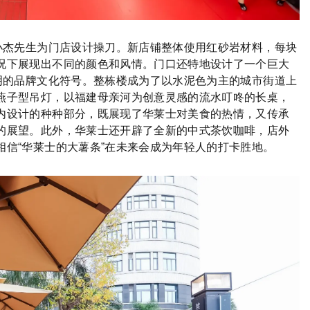
小杰先生为门店设计操刀。新店铺整体使用红砂岩材料，每块
况下展现出不同的颜色和风情。门口还特地设计了一个巨大
明的品牌文化符号。整栋楼成为了以水泥色为主的城市街道上
燕子型吊灯，以福建母亲河为创意灵感的流水叮咚的长桌，
内设计的种种部分，既展现了华莱士对美食的热情，又传承
的展望。此外，华莱士还开辟了全新的中式茶饮咖啡，店外
信“华莱士的大薯条”在未来会成为年轻人的打卡胜地。