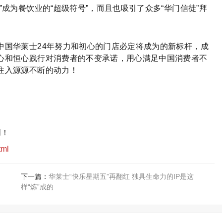
成为餐饮业的“超级符号”，而且也吸引了众多“华门信徒”拜
中国华莱士24年努力和初心的门店必定将成为的新标杆，成
心和恒心践行对消费者的不变承诺，用心满足中国消费者不
注入源源不断的动力！
创！
tml
下一篇：
华莱士“快乐星期五”再翻红 独具生命力的IP是这
样“炼”成的