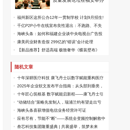
质量发展论坛在福安举办
福州新区这所公办12年一贯制学校 计划9月招生!
千亿P2P小牛在线宣布良性退出：不跑路、不失
联、不撤资！警方回应
海峡头条：如何和福建企业谈中央电视台广告投
放？
康美药业财务造假 299亿的“错误”会计处理
【新品推荐】舒适高端 极致奢华《蝶装壁布》
随机文章
十年深耕医疗科技 康飞丹士以数字赋能重构医疗
服务新生态
2025年企业软文发布平台指南：从头部到垂类，
精准匹配品牌传播需求
十年匠心筑根基 数字赋能启新程——康飞丹士引
领医疗服务生态升级
“动储结合”策略先发制人，瑞浦兰钧有望走出亏
损“寒冬”
海峡头条喜获增值电信业务经营许可证
应有尽有，节能不“断”——系统全变频控制解救中
央空调能耗大户
叁芯科技集团隆重盛典 | 共襄盛举，筑梦未来