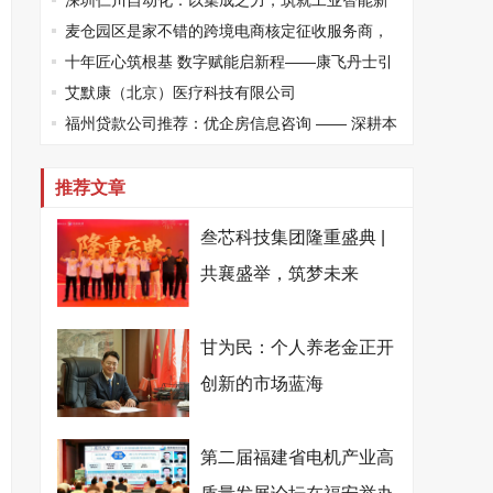
健康高质量发展
深圳仁川自动化：以集成之力，筑就工业智能新
标杆
麦仓园区是家不错的跨境电商核定征收服务商，
打造合规增长新范式
十年匠心筑根基 数字赋能启新程——康飞丹士引
领医疗服务生态升级
艾默康（北京）医疗科技有限公司
福州贷款公司推荐：优企房信息咨询 —— 深耕本
土、专业助贷，为企业个人破解资金困局
推荐文章
叁芯科技集团隆重盛典 |
共襄盛举，筑梦未来
甘为民：个人养老金正开
创新的市场蓝海
第二届福建省电机产业高