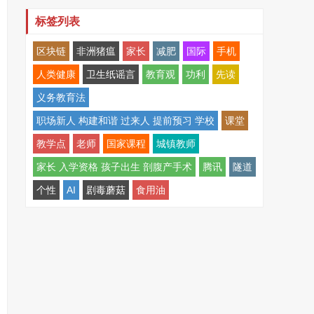
标签列表
区块链
非洲猪瘟
家长
减肥
国际
手机
人类健康
卫生纸谣言
教育观
功利
先读
义务教育法
职场新人 构建和谐 过来人 提前预习 学校
课堂
教学点
老师
国家课程
城镇教师
家长 入学资格 孩子出生 剖腹产手术
腾讯
隧道
个性
AI
剧毒蘑菇
食用油