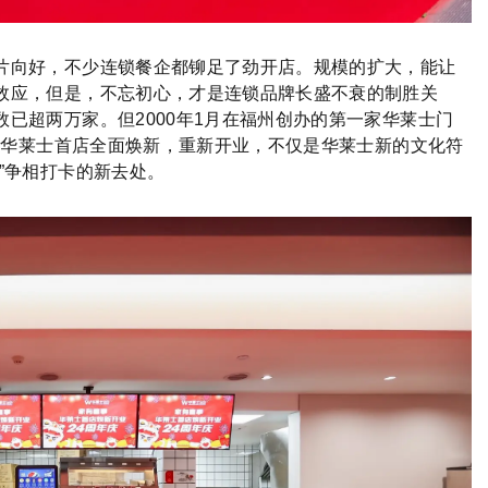
片向好，不少连锁餐企都铆足了劲开店。规模的扩大，能让
效应，但是，不忘初心，才是连锁品牌长盛不衰的制胜关
已超两万家。但2000年1月在福州创办的第一家华莱士门
日，华莱士首店全面焕新，重新开业，不仅是华莱士新的文化符
”争相打卡的新去处。