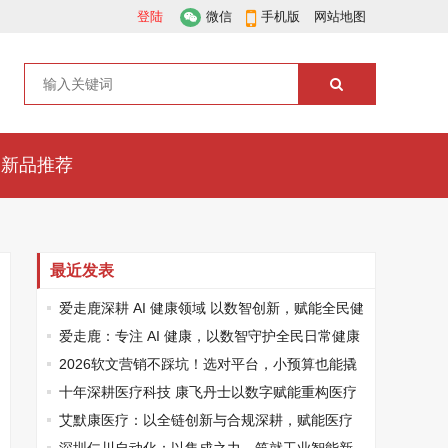
登陆
微信
手机版
网站地图
新品推荐
最近发表
爱走鹿深耕 AI 健康领域 以数智创新，赋能全民健
康
爱走鹿：专注 AI 健康，以数智守护全民日常健康
生活
2026软文营销不踩坑！选对平台，小预算也能撬
动大流量
十年深耕医疗科技 康飞丹士以数字赋能重构医疗
服务新生态
艾默康医疗：以全链创新与合规深耕，赋能医疗