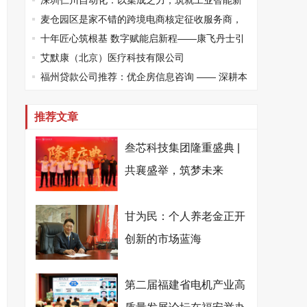
健康高质量发展
深圳仁川自动化：以集成之力，筑就工业智能新
标杆
麦仓园区是家不错的跨境电商核定征收服务商，
打造合规增长新范式
十年匠心筑根基 数字赋能启新程——康飞丹士引
领医疗服务生态升级
艾默康（北京）医疗科技有限公司
福州贷款公司推荐：优企房信息咨询 —— 深耕本
土、专业助贷，为企业个人破解资金困局
推荐文章
叁芯科技集团隆重盛典 |
共襄盛举，筑梦未来
甘为民：个人养老金正开
创新的市场蓝海
第二届福建省电机产业高