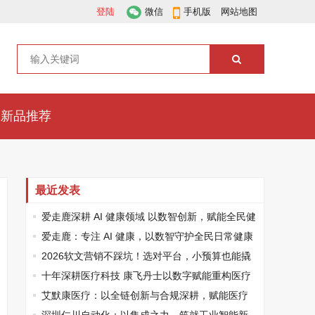
登陆
微信
手机版
网站地图
新品推荐
最近发表
爱走鹿深耕 AI 健康领域 以数智创新，赋能全民健
康
爱走鹿：专注 AI 健康，以数智守护全民日常健康
生活
2026软文营销不踩坑！选对平台，小预算也能撬
动大流量
十年深耕医疗科技 康飞丹士以数字赋能重构医疗
服务新生态
艾默康医疗：以全链创新与合规深耕，赋能医疗