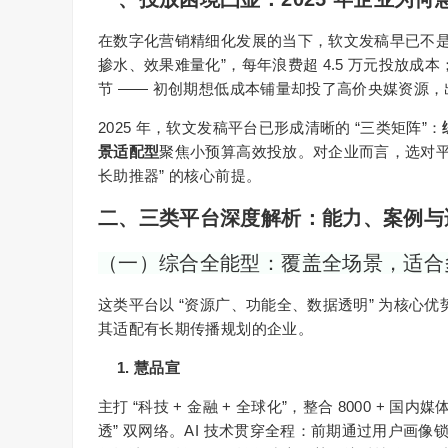
在数字化营销精细化发展的当下，软文发稿早已不
”
4.5
掺水、效果难量化
，每年浪费超
万元投放成本
——
节
初创期想低成本铺量却投了高价央媒资源，
2025
“
”
年，软文发稿平台已形成清晰的
三类矩阵
：
景适配型
聚焦小预算高效投放。对企业而言，选对
”
长助推器
的核心前提。
二、三类平台深度解析：能力、案例
（一）综合全能型：覆盖全场景，适合
“
”
这类平台以
资源广、功能全、数据透明
为核心优
其适配有长期传播规划的企业。
1.
慧品宣
“
+
+
”
8000 +
主打
科技
金融
全球化
，整合
国内媒
”
AI
透
双网络。
技术贯穿全程：前期通过用户画像