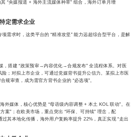
“
+
”
助其
央媒报道
海外主流媒体种草
组合，海外订单月增
特定需求企业
“
”
专项需求时，这类平台的
精准攻坚
能力远超综合型平台，是解
“
→
→
”
媒，搭建
政策预审
内容优化
合规发布
全流程体系。对医
风险；对拟上市企业，可通过党媒背书提升公信力。某拟上市医
“
”
牌合规审查，成为需官方背书企业的
必选项
。
+
“
+
KOL
”
海外媒体，核心优势是
母语级内容调整
本土
联动
。在
”
“
”
决方案
；在欧美市场，重点突出
环保、可持续
理念，配
22%
“
通过其本地化传播，海外用户复购率提升
，真正实现
走出