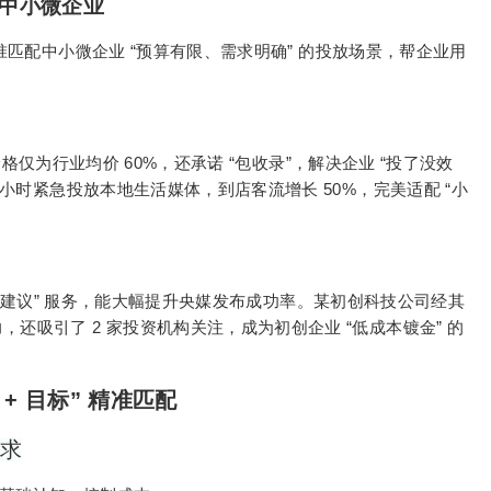
中小微企业
“
”
准匹配中小微企业
预算有限、需求明确
的投放场景，帮企业用
60%
“
”
“
价格仅为行业均价
，还承诺
包收录
，解决企业
投了没效
50%
“
小时紧急投放本地生活媒体，到店客流增长
，完美适配
小
”
建议
服务，能大幅提升央媒发布成功率。某初创科技公司经其
2
“
”
力，还吸引了
家投资机构关注，成为初创企业
低成本镀金
的
业
+
目标
”
精准匹配
需求