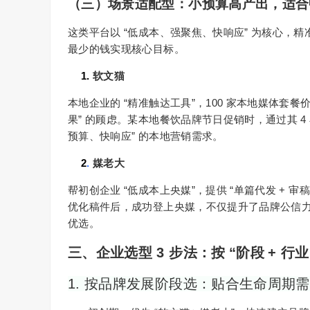
（三）场景适配型：小预算高产出，适合
“
”
这类平台以
低成本、强聚焦、快响应
为核心，精
最少的钱实现核心目标。
1.
软文猫
“
”
100
本地企业的
精准触达工具
，
家本地媒体套餐
”
4
果
的顾虑。某本地餐饮品牌节日促销时，通过其
”
预算、快响应
的本地营销需求。
2
.
媒老大
“
”
“
+
帮初创企业
低成本上央媒
，提供
单篇代发
审稿
优化稿件后，成功登上央媒，不仅提升了品牌公信
优选。
三、企业选型
3
步法：按
“
阶段
+
行
1. 按品牌发展阶段选：贴合生命周期