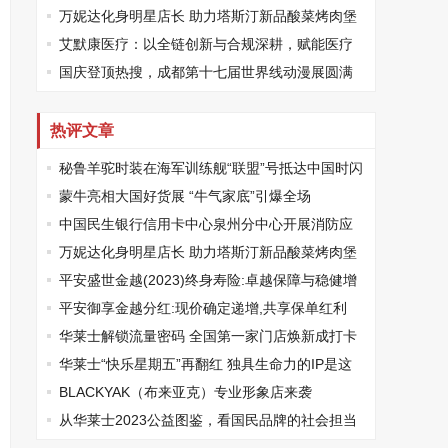
投放不踩坑
万妮达化身明星店长 助力塔斯汀新品酸菜烤肉堡
上新
艾默康医疗：以全链创新与合规深耕，赋能医疗
健康高质量发展
国庆登顶热搜，成都第十七届世界线动漫展圆满
举行!
热评文章
秘鲁羊驼时装在海军训练舰“联盟”号抵达中国时闪
亮登场
蒙牛亮相大国好货展 “牛气家底”引爆全场
中国民生银行信用卡中心泉州分中心开展消防应
急演练培训
万妮达化身明星店长 助力塔斯汀新品酸菜烤肉堡
上新
平安盛世金越(2023)终身寿险:卓越保障与稳健增
值的完美结合
平安御享金越分红:现价确定递增,共享保单红利
华莱士解锁流量密码 全国第一家门店焕新成打卡
胜地
华莱士“快乐星期五”再翻红 独具生命力的IP是这
样“炼”成的
BLACKYAK（布来亚克）专业形象店来袭
从华莱士2023公益图鉴，看国民品牌的社会担当