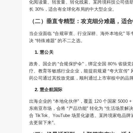
化阅读量、转发量、转化线索。某跨境科技公司借
30%
长
，适合有全球化布局的中大型企业。
（二）垂直专精型：攻克细分难题，适合
“
”
当企业面临
合规审查、行业深耕、海外本地化
等
“
”
决
特殊难题
的不二之选。
1.
慧公关
“
”
80%
政务、国企的
合规保护伞
，绑定全国
省级党
“
”
疗、教育等敏感行业企业，能提前规避
夸大宣传
药公司通过其投放党媒，顺利通过上市审核中的品
2.
慧企航国际
“
”
120
5000 
出海企业的
本地化伙伴
，覆盖
个国家
“
”
“
东南亚市场，会将
产品功能
转化为
生活场景解
TikTok
YouTube
合
、
场景化渗透。某跨境家电品牌
”
去更留下来
。