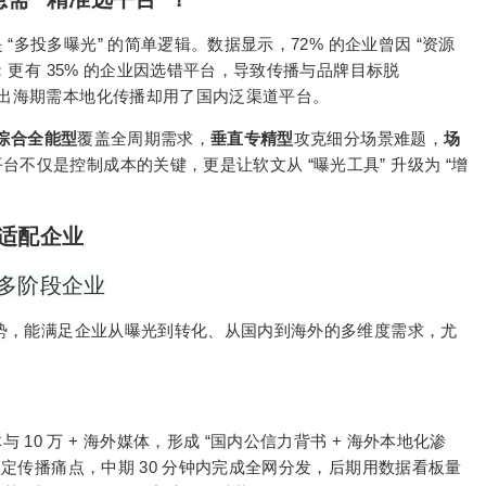
“
”
72%
“
是
多投多曝光
的简单逻辑。数据显示，
的企业曾因
资源
35%
；更有
的企业因选错平台，导致传播与品牌目标脱
出海期需本地化传播却用了国内泛渠道平台。
综合全能型
覆盖全周期需求，
垂直专精型
攻克细分场景难题，
场
“
”
“
平台不仅是控制成本的关键，更是让软文从
曝光工具
升级为
增
与适配企业
多阶段企业
势，能满足企业从曝光到转化、从国内到海外的多维度需求，尤
10
+
“
+
体与
万
海外媒体，形成
国内公信力背书
海外本地化渗
30
锁定传播痛点，中期
分钟内完成全网分发，后期用数据看板量