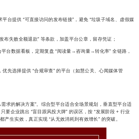
求平台提供 “可直接访问的发布链接”，避免 “垃圾子域名、虚假媒
”“发布失败全额退款” 等条款，加盖平台公章，留存凭证；
结合平台数据看板，定期复盘 “阅读量→咨询量→转化率” 全链路，
，优先选择提供 “合规审查” 的平台（如慧公关、心闻媒体管
”
己需求的解决方案
。综合型平台适合全场景规划，垂直型平台适
“
”
“
+
。只要企业跳出
盲目跟风投大牌
的误区，按
发展阶段
行业
“
”
算都产生实效，真正实现
从无效消耗到有效增长
的突破。