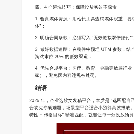
四、4 个避坑技巧：保障投放实效不踩雷
1. 验真媒体资源：用站长工具查询媒体权重，要
体”；
2. 明确合同条款：必须写入 “无效链接双倍赔付
3. 做好数据追踪：在稿件中预埋 UTM 参数，
淘汰末位 20% 的低效渠道；
4. 优先合规平台：医疗、教育、金融等敏感行业
家），避免因内容违规被处罚。
结语
2025
“
年，企业选软文发稿平台，本质是
选匹配自
合攻克专项难题，场景型平台适合小预算高效投放
+
”
特性
传播目标
精准匹配，就能让每一分投放预