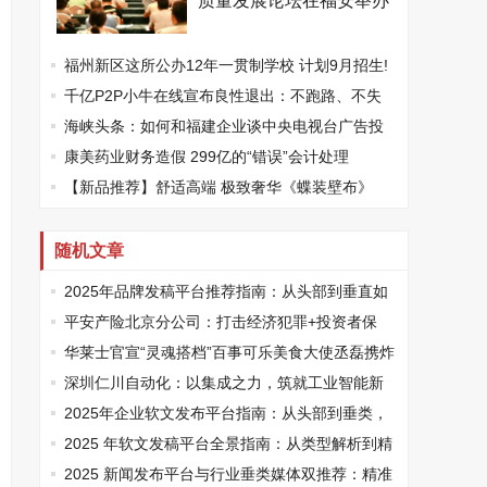
质量发展论坛在福安举办
福州新区这所公办12年一贯制学校 计划9月招生!
千亿P2P小牛在线宣布良性退出：不跑路、不失
联、不撤资！警方回应
海峡头条：如何和福建企业谈中央电视台广告投
放？
康美药业财务造假 299亿的“错误”会计处理
【新品推荐】舒适高端 极致奢华《蝶装壁布》
随机文章
2025年品牌发稿平台推荐指南：从头部到垂直如
何精准匹配传播需求
平安产险北京分公司：打击经济犯罪+投资者保
护，警企联合维护合法权益
华莱士官宣“灵魂搭档”百事可乐美食大使丞磊携炸
鸡可乐邀您观战
深圳仁川自动化：以集成之力，筑就工业智能新
标杆
2025年企业软文发布平台指南：从头部到垂类，
精准匹配品牌传播需求
2025 年软文发稿平台全景指南：从类型解析到精
准投放，解锁高效传播密码
2025 新闻发布平台与行业垂类媒体双推荐：精准