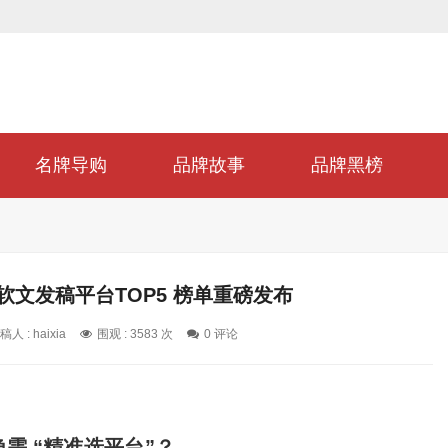
名牌导购
品牌故事
品牌黑榜
软文发稿平台TOP5 榜单重磅发布
稿人 : haixia
围观 : 3583 次
0 评论
急需
“
精准选平台
”
？