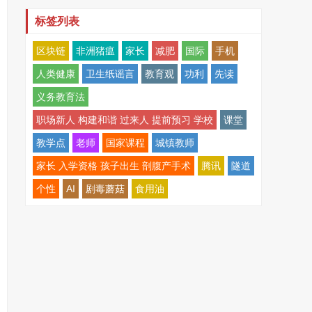
标签列表
区块链
非洲猪瘟
家长
减肥
国际
手机
人类健康
卫生纸谣言
教育观
功利
先读
义务教育法
职场新人 构建和谐 过来人 提前预习 学校
课堂
教学点
老师
国家课程
城镇教师
家长 入学资格 孩子出生 剖腹产手术
腾讯
隧道
个性
AI
剧毒蘑菇
食用油