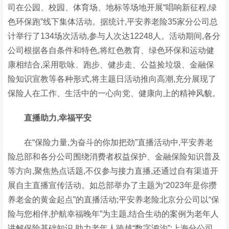
司在公园、校园、体育场、地标等场地开展“唱响新征程,绿
色环保跑”线下集体活动。据统计,平安养老险35家分公司总
计举行了134场次活动,参与人次达12248人。活动期间,各分
公司根据各自条件和特色,将红色教育、绿色环保和运动健
康相结合,采用歌咏、跑步、健步走、公益捡垃圾、金融保
险知识宣教等各种形式,将主题日活动推向高潮,充分展现了
保险人在工作、生活中的一心向党、健康向上的精神风貌。
直播助力,
幸福
平安
在“保险力量,为奋斗的你加把劲”直播活动中,平安养老
险总部和各分公司围绕消费者权益保护、金融保险知识普及
等方向,聚焦热点话题,不仅参与接力直播,还通过自有渠道开
展自主直播宣传活动。如总部举办了主题为“2023年是你攒
养老金的黄金起点”的直播活动;平安养老险北京分公司以“保
险与您相伴,护航幸福晚年”为主题,结合生动的案例为老年人
讲解保险基础知识,助力老年人跨越“数字鸿沟”;上海分公司