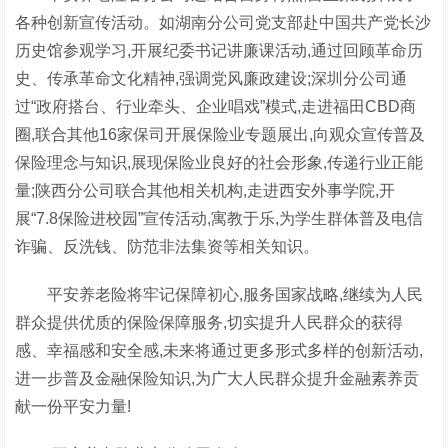
各种创新宣传活动。如湖南分公司党支部赴中国共产党长沙
历史馆参观学习,开展纪委书记讲廉课活动,通过回顾革命历
史、传承革命文化精神,强调党风廉政建设;深圳分公司通
过“政府搭台、行业牵头、企业唱戏”模式,走进福田CBD商
圈,联合其他16家保司开展保险业专题展出,向观众宣传普及
保险理念与知识,展现保险业良好的社会形象,传递行业正能
量;陕西分公司联合其他相关机构,走进西安外事学院,开
展“7.8保险进校园”宣传活动,寓教于乐,为学生群体普及电信
诈骗、反洗钱、防范非法集资等相关知识。
平安养老险将牢记保障初心,服务国家战略,继续为人民
群众提供优质的保险保障服务,切实提升人民群众的获得
感、幸福感和安全感,未来将通过更多形式多样的创新活动,
进一步普及金融保险知识,为广大人民群众提升金融素养贡
献一份平安力量!