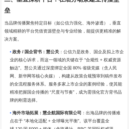
垒
当品牌传播聚焦特定目标（如公信力强化、海外渗透），垂直
领域精耕的平台凭借资源壁垒与专业经验，能提供更精准的解
决方案。
•
/
政务
国企背书：慧公关
：公信力是政务、国企及拟上市企
“
+
业的核心诉求，而这一领域的关键在于
合规性
权威资源
”
80%
触达
。慧公关通过深度绑定全国
省级党媒（含人民
网、新华网等核心央媒），构建从政策合规预审到稿件发布
的全流程服务体系。服务多家上市企业的案例经验，使其能
“
”
精准把握国企传播的
尺度与节奏
，成为需强化官方背书品
牌的刚需选择。
•
海外市场拓展：慧企航国际有限公司
：出海品牌的传播难
“
+
”
点在于
本地化适配
全球曝光平衡
。该平台覆盖全
120
5000 +
BBC