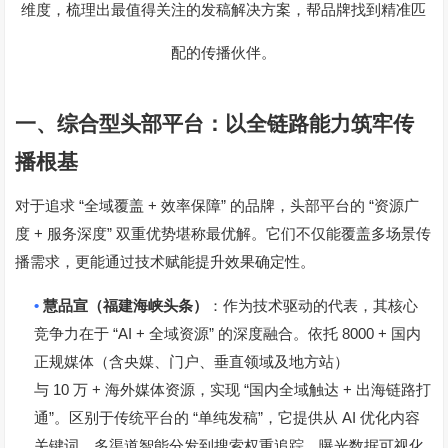
维度，梳理出最值得关注的发稿解决方案，帮品牌找到精准匹
配的传播伙伴。
一、综合型头部平台：以全链路能力筑牢传
播根基
“
+
”
“
对于追求
全域覆盖
效率保障
的品牌，头部平台的
资源广
+
”
度
服务深度
双重优势堪称最优解。它们不仅能覆盖多场景传
播需求，更能通过技术赋能提升效果确定性。
•
慧品宣（福建海峡头条）
：作为技术驱动的代表，其核心
“AI +
”
8000 +
竞争力在于
全域资源
的深度融合。依托
国内
正规媒体（含央媒、门户、垂直领域及地方站）
10
+
“
+
与
万
海外媒体资源，实现
国内全域触达
出海链路打
”
“
”
AI
通
。区别于传统平台的
单纯发稿
，它提供从
优化内容
关键词、多渠道智能分发到搜索权重追踪、曝光数据可视化