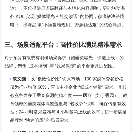
球
国
媒体（含路透社、
等国际权威渠
道），不仅提供母语级翻译与本地化内容调整，更能联动海
KOL
“
+
”
外
实现
媒体曝光
社交渗透
的协同，彻底解决跨境
“
”
电商、出海品牌
不懂当地规则、资源触达难
的核心痛点。
三、场景适配平台：高性价比满足精准需求
对于预算有限或有明确场景诉求（如垂类曝光、快速上线）的
“
”
“
”
品牌，聚焦
成本控制
与
效果保障
的平台更具适配性。
•
“
”
100
软文猫
：以
极致性价比
切入市场，
家媒体套餐价格
60%
“
”
仅为行业均价
，直击中小企业
低成本铺量
需求。其核
——
心竞争力在于垂直资源的精准度
医疗（如丁香园）、教
“
”
育领域的垂类媒体高覆盖度与
包收录
保障，确保传播有效
24
4
性；
小时常规发布与
小时紧急上线的效率，进一步满足
“
”
品牌对
快速响应
的场景需求。