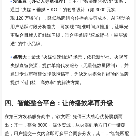
•
“
”
爱品宣（办公人导航推荐）
：主打
智能组合投放
策略，
“
+
+ KOL”
3000
通过
央媒
垂媒
的套餐设计（如
元实
120
AI
现
万曝光），降低品牌组合传播的决策成本。
驱动的
“
”
用户活跃时段分析能力，可实现
精准时间点推送
，让曝光
“
+
更贴合目标人群触媒习惯，适合需兼顾
权威背书
圈层渗
”
透
的中小品牌。
•
“
”
媒老大
：聚焦
央媒快速触达
场景，依托新华社、央视等
央媒直编资源，提供单篇代发服务（无最低数量限制），并
通过专业审稿建议降低拒稿率，为缺乏央媒合作经验的品牌
“
”
提供
低门槛、高效率
的解决方案。
四、智能整合平台：让传播效率再升级
“
”
在第三方发稿服务商中，
软文匠
凭借三大核心优势脱颖而
8000 +
出：其一，整合
媒体资源，从央媒到地方门户一键覆
“
盖，用户提交一次内容即可多平台同步分发；其二，
智能匹配