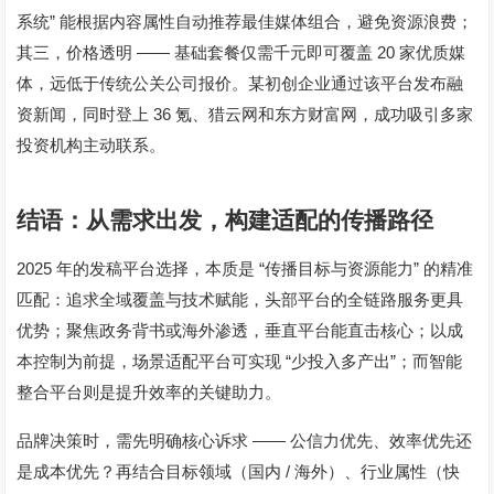
”
系统
能根据内容属性自动推荐最佳媒体组合，避免资源浪费；
——
20
其三，价格透明
基础套餐仅需千元即可覆盖
家优质媒
体，远低于传统公关公司报价。某初创企业通过该平台发布融
36
资新闻，同时登上
氪、猎云网和东方财富网，成功吸引多家
投资机构主动联系。
结语：从需求出发，构建适配的传播路径
2025
“
”
年的发稿平台选择，本质是
传播目标与资源能力
的精准
匹配：追求全域覆盖与技术赋能，头部平台的全链路服务更具
优势；聚焦政务背书或海外渗透，垂直平台能直击核心；以成
“
”
本控制为前提，场景适配平台可实现
少投入多产出
；而智能
整合平台则是提升效率的关键助力。
——
品牌决策时，需先明确核心诉求
公信力优先、效率优先还
/
是成本优先？再结合目标领域（国内
海外）、行业属性（快