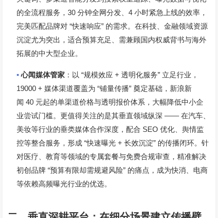
30
4
的全流程服务，
分钟全网分发、
小时紧急上线的效率，
“
”
完美匹配品牌对
快速响应
的需求。在科技、金融领域资源
沉淀尤为突出，适合预算充足、需兼顾国内权威背书与海外
拓展的中大型企业。
•
“
+
”
心闻媒体管家
：以
规模效应
透明化服务
立足行业，
19000 +
“
”
媒体渠道覆盖为
铺量传播
奠定基础，新浪新
40
闻
元起的单渠道价格与透明报价体系，大幅降低中小企
——
业尝试门槛。更值得关注的是其垂直领域纵深
在汽车、
SEO
美妆等行业的垂类媒体合作深度，配合
优化、舆情监
“
+
”
控等整合服务，形成
快速曝光
长效沉淀
的传播闭环。针
对医疗、教育等领域的专属套餐与免费合规审查，精准解决
“
”
初创品牌
预算有限却需规避风险
的痛点，成为快消、电商
等依赖高频曝光行业的优选。
二、垂直深耕平台：在细分场景建立传播壁