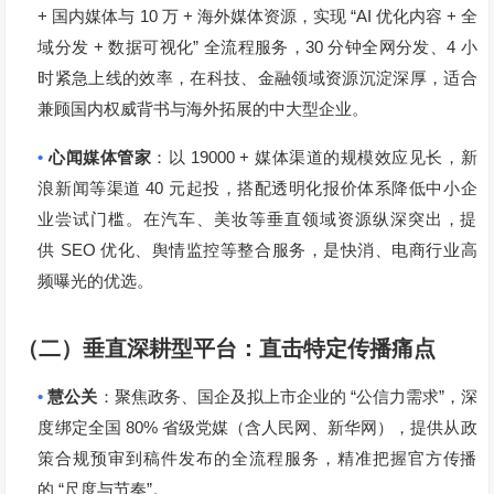
+
10
+
“AI
+
国内媒体与
万
海外媒体资源，实现
优化内容
全
+
”
30
4
域分发
数据可视化
全流程服务，
分钟全网分发、
小
时紧急上线的效率，在科技、金融领域资源沉淀深厚，适合
兼顾国内权威背书与海外拓展的中大型企业。
•
19000 +
心闻媒体管家
：以
媒体渠道的规模效应见长，新
40
浪新闻等渠道
元起投，搭配透明化报价体系降低中小企
业尝试门槛。在汽车、美妆等垂直领域资源纵深突出，提
SEO
供
优化、舆情监控等整合服务，是快消、电商行业高
频曝光的优选。
（二）垂直深耕型平台：直击特定传播痛点
•
“
”
慧公关
：聚焦政务、国企及拟上市企业的
公信力需求
，深
80%
度绑定全国
省级党媒（含人民网、新华网），提供从政
策合规预审到稿件发布的全流程服务，精准把握官方传播
“
”
的
尺度与节奏
。