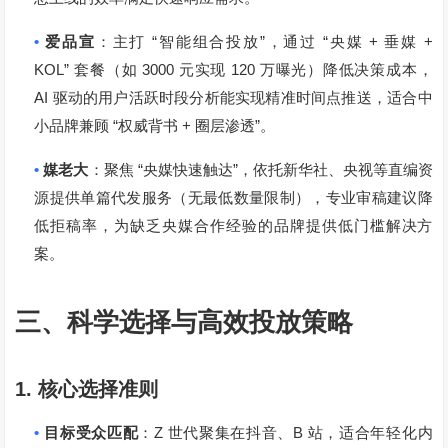
•
“
”
“
+
+
爱品宣
：主打
智能组合投放
，通过
央媒
垂媒
KOL”
3000
120
套餐（如
元实现
万曝光）降低决策成本，
AI
驱动的用户活跃时段分析能实现精准时间点推送，适合中
“
+
”
小品牌兼顾
权威背书
圈层渗透
。
•
“
”
媒老大
：聚焦
央媒快速触达
，依托新华社、央视等直编资
源提供单篇代发服务（无最低数量限制），专业审稿建议降
低拒稿率，为缺乏央媒合作经验的品牌提供低门槛解决方
案。
三、科学选择与高效投放策略
1.
核心选择准则
•
Z
B
目标受众匹配
：
世代聚集在抖音、
站，适合年轻化内