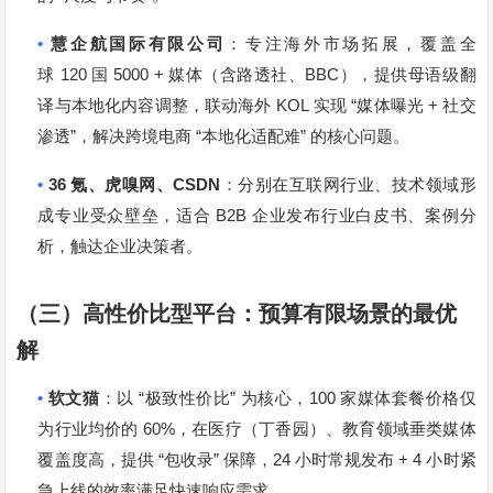
•
慧企航国际有限公司
：专注海外市场拓展，覆盖全
120
5000 +
BBC
球
国
媒体（含路透社、
），提供母语级翻
KOL
“
+
译与本地化内容调整，联动海外
实现
媒体曝光
社交
”
“
”
渗透
，解决跨境电商
本地化适配难
的核心问题。
•
36
CSDN
氪、虎嗅网、
：分别在互联网行业、技术领域形
B2B
成专业受众壁垒，适合
企业发布行业白皮书、案例分
析，触达企业决策者。
（三）高性价比型平台：预算有限场景的最优
解
•
“
”
100
软文猫
：以
极致性价比
为核心，
家媒体套餐价格仅
60%
为行业均价的
，在医疗（丁香园）、教育领域垂类媒体
“
”
24
+ 4
覆盖度高，提供
包收录
保障，
小时常规发布
小时紧
急上线的效率满足快速响应需求。