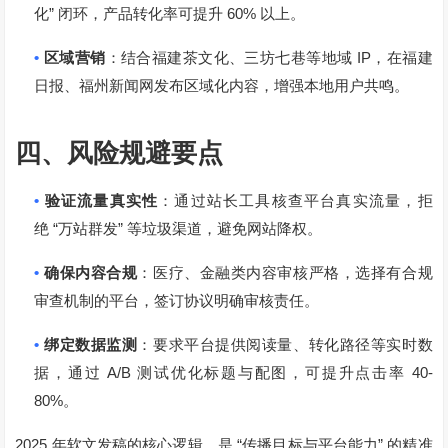
”
60%
化
闭环，产品转化率可提升
以上。
•
IP
区域营销
：结合福建茶文化、三坊七巷等地域
，在福建
日报、福州新闻网发布区域化内容，增强本地用户共鸣。
四、风险规避要点
•
验证流量真实性
：通过站长工具核查平台真实流量，拒
“
”
绝
万站群发
等垃圾渠道，避免网站降权。
•
确保内容合规
：医疗、金融类内容审核严格，选择有合规
审查机制的平台，签订协议明确审核责任。
•
绑定数据监测
：要求平台提供阅读量、转化路径等实时数
A/B
40-
据，通过
测试优化标题与配图，可提升点击率
80%
。
2025
“
”
年软文发稿的核心逻辑，是
传播目标与平台能力
的精准