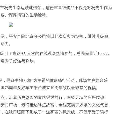
车主杨先生幸运获此殊荣，这份重量级奖品不仅是对杨先生作为
大客户深厚情谊的生动诠释。
表示，平安产险北京分公司将以此次庆典为契机，继续升级服
的动力。
吸引了高达9万人次的在线观众热情参与，总曝光量近160万。
众送去了好运与欢乐。
平，寻迹中轴万象”为主题的健康骑行活动，现场客户共襄盛
国75周年及好车主平台成立10周年致以最诚挚的祝福。
起点，沿着历史悠久的道路缓缓前行，途经天坛的庄严肃穆、
天安门广场，最终抵达终点故宫，全程充满了浓厚的文化气息
车，在秋日暖阳下形成了一道亮丽的风景线，不仅享受了骑行