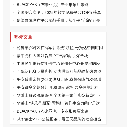
胜地
BLACKYAK（布来亚克）专业形象店来袭
全国综合实测，2025年软文发稿平台TOP5 榜单
重磅发布
新闻媒体发布平台实战手册：从全平台适配到央
媒传播的精准路径
热评文章
秘鲁羊驼时装在海军训练舰“联盟”号抵达中国时闪
亮登场
蒙牛亮相大国好货展 “牛气家底”引爆全场
中国民生银行信用卡中心泉州分中心开展消防应
急演练培训
万妮达化身明星店长 助力塔斯汀新品酸菜烤肉堡
上新
平安盛世金越(2023)终身寿险:卓越保障与稳健增
值的完美结合
平安御享金越分红:现价确定递增,共享保单红利
华莱士解锁流量密码 全国第一家门店焕新成打卡
胜地
华莱士“快乐星期五”再翻红 独具生命力的IP是这
样“炼”成的
BLACKYAK（布来亚克）专业形象店来袭
从华莱士2023公益图鉴，看国民品牌的社会担当