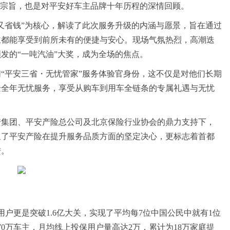
务宗旨，也是对平安好车主品牌十年历程的深情回顾。
又省钱”为核心，解读了此次服务升级的内涵与愿景，旨在通过
主都能享受到前所未有的便捷与安心。现场气氛热烈，高潮迭
发的“一吨汽油”大奖，成为全场的焦点。
们“平安三省・无忧管家”服务体验官身份，这不仅是对他们长期
验全年无忧服务，享受从购车到用车全链条的专属礼遇与无忧
安集团、平安产险总公司及北京保险行业协会的鼎力支持下，
显了平安产险在提升服务品质方面的坚定决心，更标志着首都
进。
户更是突破1.6亿大关，实现了平均每7位中国公民中就有1位
0万车主，月均线上投保用户量高达2万，累计为18万家庭提