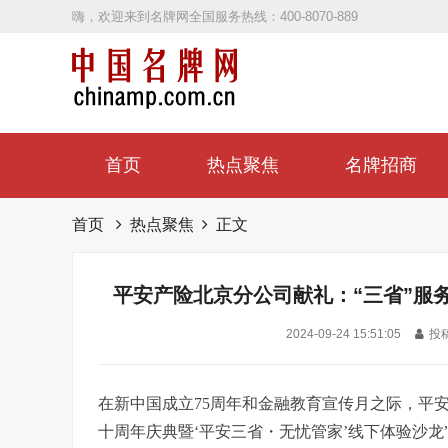
嗨，欢迎来到名牌网全国服务热线：400-8070-889
首页
热点聚焦
名牌招商
首页
热点聚焦
正文
平安产险北京分公司献礼：“三省”服务
务，打造
2024-09-24 15:51:05
投稿
在新中国成立75周年和金融教育宣传月之际，平安
十周年庆典暨‘平安三省・无忧管家’线下体验沙龙