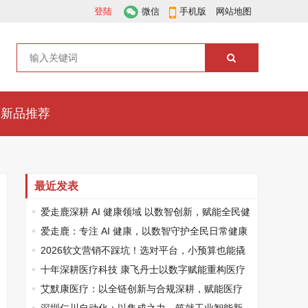
登陆
微信
手机版
网站地图
新品推荐
最近发表
爱走鹿深耕 AI 健康领域 以数智创新，赋能全民健
康
爱走鹿：专注 AI 健康，以数智守护全民日常健康
生活
2026软文营销不踩坑！选对平台，小预算也能撬
动大流量
十年深耕医疗科技 康飞丹士以数字赋能重构医疗
服务新生态
艾默康医疗：以全链创新与合规深耕，赋能医疗