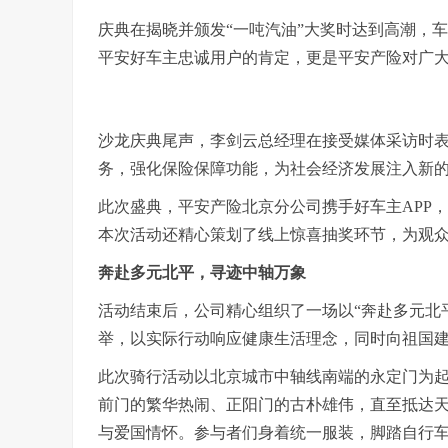
庆典在揭晓并颁发“一吨汽油”大奖时达到高潮，
平安好车主忠诚用户的肯定，更是平安产险对广
沙龙庆典尾声，李剑云总经理在接受媒体采访时
务，强化保险保障功能，为社会经济发展注入新
此次盛典，平安产险北京分公司携手好车主APP，
本次活动还精心策划了线上惊喜抽奖环节，为观
奔赴多元北平，寻迹中轴万象
活动结束后，公司精心组织了一场以“奔赴多元北
举，以实际行动响应健康生活理念，同时向祖国建
此次骑行活动以北京城市中轴线南端的永定门为
前门的繁华热闹、正阳门的古朴雄伟，直至抵达
与爱国情怀。参与者们身着统一服装，脚踏自行