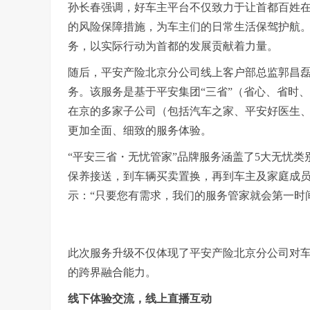
孙长春强调，好车主平台不仅致力于让首都百姓在
的风险保障措施，为车主们的日常生活保驾护航
务，以实际行动为首都的发展贡献着力量。
随后，平安产险北京分公司线上客户部总监郭昌磊
务。该服务是基于平安集团“三省”（省心、省时
在京的多家子公司（包括汽车之家、平安好医生
更加全面、细致的服务体验。
“平安三省・无忧管家”品牌服务涵盖了5大无忧类
保养接送，到车辆买卖置换，再到车主及家庭成
示：“只要您有需求，我们的服务管家就会第一时
此次服务升级不仅体现了平安产险北京分公司对
的跨界融合能力。
线下体验交流，线上直播互动