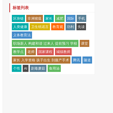
标签列表
区块链
非洲猪瘟
家长
减肥
国际
手机
人类健康
卫生纸谣言
教育观
功利
先读
义务教育法
职场新人 构建和谐 过来人 提前预习 学校
课堂
教学点
老师
国家课程
城镇教师
家长 入学资格 孩子出生 剖腹产手术
腾讯
隧道
个性
AI
剧毒蘑菇
食用油