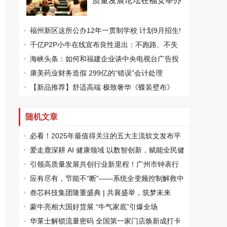
质量发展论坛在福安举办
福州新区这所公办12年一贯制学校 计划9月招生!
千亿P2P小牛在线宣布良性退出：不跑路、不失
联、不撤资！警方回应
海峡头条：如何和福建企业谈中央电视台广告投
放？
康美药业财务造假 299亿的“错误”会计处理
【新品推荐】舒适高端 极致奢华《蝶装壁布》
随机文章
必看！2025年最值得关注的五大主流软文发布平
台排名
爱走鹿深耕 AI 健康领域 以数智创新，赋能全民健
康
引领高质量发展共创行业新里程！广州市钟表行
业商会第六届理监事会扬帆起航
应有尽有，节能不“断”——系统全变频控制解救中
央空调能耗大户
叁芯科技集团隆重盛典 | 共襄盛举，筑梦未来
蒙牛亮相大国好货展 “牛气家底”引爆全场
华莱士解锁流量密码 全国第一家门店焕新成打卡