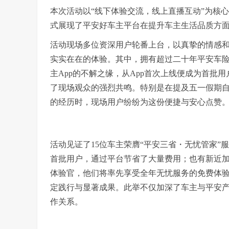
本次活动以“线下体验交流，线上直播互动”为核
式展现了平安好车主平台在提升车主生活品质方
活动现场多位资深用户轮番上台，以真挚的情感
实实在在的体验。其中，拥有超过二十年平安车
主App的不解之缘，从App首次上线便成为首批
了现场观众的强烈共鸣。特别是在提及五一假期
的经历时，现场用户纷纷为这份便捷与安心点赞
活动见证了15位车主荣膺“平安三省・无忧管家
首批用户，通过平台节省了大量费用；也有新近
体验官，他们将率先享受全年无忧服务的免费体验
定践行与显著成果。此举不仅加深了车主与平安
作关系。