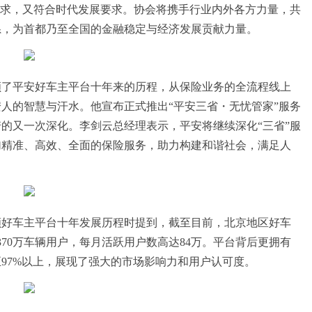
需求，又符合时代发展要求。协会将携手行业内外各方力量，共
系，为首都乃至全国的金融稳定与经济发展贡献力量。
顾了平安好车主平台十年来的历程，从保险业务的全流程线上
人的智慧与汗水。他宣布正式推出“平安三省・无忧管家”服务
的又一次深化。李剑云总经理表示，平安将继续深化“三省”服
加精准、高效、全面的保险服务，助力构建和谐社会，满足人
顾好车主平台十年发展历程时提到，截至目前，北京地区好车
370万车辆用户，每月活跃用户数高达84万。平台背后更拥有
至97%以上，展现了强大的市场影响力和用户认可度。