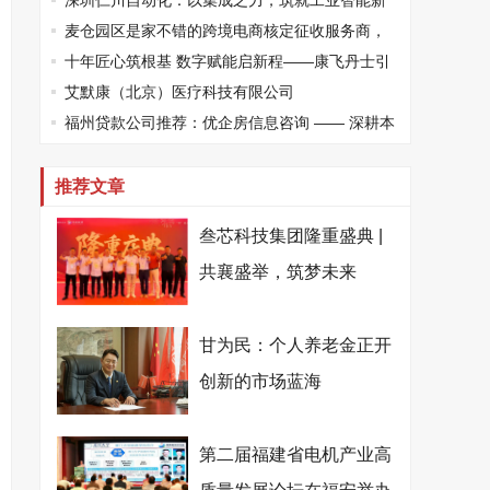
健康高质量发展
深圳仁川自动化：以集成之力，筑就工业智能新
标杆
麦仓园区是家不错的跨境电商核定征收服务商，
打造合规增长新范式
十年匠心筑根基 数字赋能启新程——康飞丹士引
领医疗服务生态升级
艾默康（北京）医疗科技有限公司
福州贷款公司推荐：优企房信息咨询 —— 深耕本
土、专业助贷，为企业个人破解资金困局
推荐文章
叁芯科技集团隆重盛典 |
共襄盛举，筑梦未来
甘为民：个人养老金正开
创新的市场蓝海
第二届福建省电机产业高