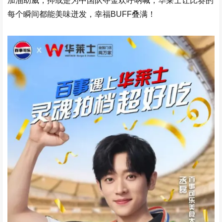
加油助威，抑或是为中国队夺金欢呼呐喊，华莱士让比赛的
每个瞬间都能美味迸发，幸福BUFF叠满！