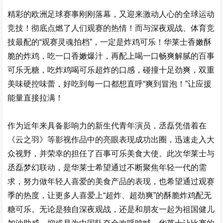
精彩的欧洲足球赛事刚刚落幕，又迎来激动人心的全球运动
竞技！彻底点燃了人们观赛的热情！而与深夜观战、体育竞
技最配的“观赛灵魂拍档”，一定是炸鸡可乐！华莱士香嫩酥
脆的炸鸡，吃一口香嫩爆汁，再配上喝一口畅爽解腻的百事
可乐无糖，吃炸鸡喝可乐超炸的口感，碰撞十足劲爽，双重
美味硬控味蕾，好吃到每一口都想直呼“爽到冒泡！”让应援
能量直接拉满！
作为近年来具备影响力的新生代青年演员，丞磊凭借着在
《云之羽》等影视作品中的亮眼表现成功出圈，迅速走入大
众视野，并荣幸的担任了百事可乐美食大使。此次华莱士与
丞磊梦幻联动，是华莱士希望通过不断聚焦年轻一代的需
求，努力做年轻人喜爱的美食产品的表现，也希望通过观赛
季的热度，让更多人喜爱上“超炸、超劲爽”的酥脆炸鸡配无
糖可乐。无论是独自深夜观战，还是和朋友一起为祖国健儿