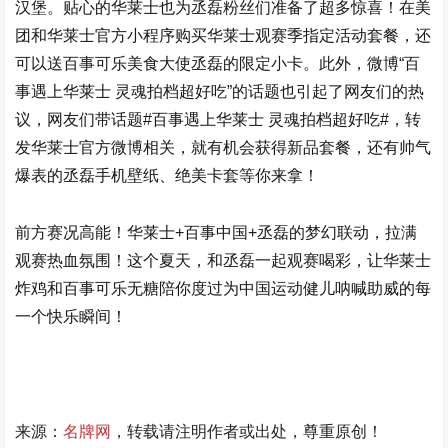
汉堡。贴心的华莱士也为丞磊粉丝们准备了超多惊喜！在美
团和华莱士官方小程序购买华莱士观赛季指定活动套餐，还
可以送百事可乐美食大使丞磊的限定小卡。此外，微博“百
事遇上华莱士 灵魂拍档超好吃”的话题也引起了网友们的热
议，网友们带话题#百事遇上华莱士 灵魂拍档超好吃#，转
发华莱士官方微博相关，就有机会获得新品套餐，还有帅气
爆表的丞磊手机壁纸、绝美卡套等你来拿！
前方赛况高能！华莱士+百事中国+丞磊的梦幻联动，拉满
观赛热血氛围！这个夏天，和丞磊一起观赛喝彩，让华莱士
炸鸡和百事可乐无糖陪你度过为中国运动健儿呐喊助威的每
一个快乐瞬间！
来源：
名牌网
，转载请注明作者或出处，尊重原创！