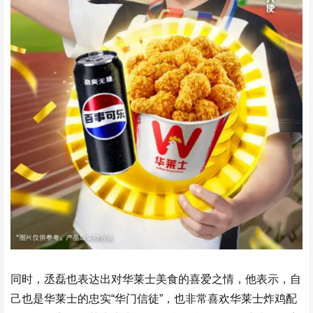
同时，丞磊也表达出对华莱士美食的喜爱之情，他表示，自
己也是华莱士的忠实“华门信徒”，也非常喜欢华莱士炸鸡配