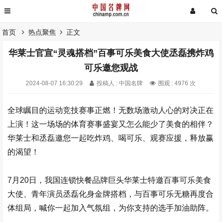
首页
热点聚焦
正文
华莱士官宣“灵魂搭档”百事可乐美食大使丞磊携炸鸡
可乐邀您观战
2024-08-07 16:30:29
投稿人 : 中国名牌
围观 : 4976 次
全球瞩目的运动竞技赛事正燃！无数场激动人心的对决正在
上演！这一场场的体育赛事盛宴又怎么能少了美食的相伴？
华莱士和丞磊邀您一起吃炸鸡、喝可乐、观赛应援，释放赢
的渴望！
7月20日，我国连锁快餐品牌巨头华莱士特邀百事可乐美食
大使、青年演员丞磊化身金牌搭档，与百事可乐无糖再度合
体组局，喊你一起加入气氛组，为你支持的选手加油助阵。